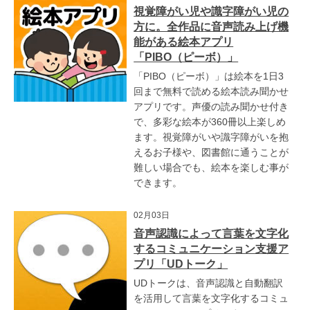
視覚障がい児や識字障がい児の
方に。全作品に音声読み上げ機
能がある絵本アプリ
「PIBO（ピーボ）」
「PIBO（ピーボ）」は絵本を1日3
回まで無料で読める絵本読み聞かせ
アプリです。声優の読み聞かせ付き
で、多彩な絵本が360冊以上楽しめ
ます。視覚障がいや識字障がいを抱
えるお子様や、図書館に通うことが
難しい場合でも、絵本を楽しむ事が
できます。
02月03日
音声認識によって言葉を文字化
するコミュニケーション支援ア
プリ「UDトーク」
UDトークは、音声認識と自動翻訳
を活用して言葉を文字化するコミュ