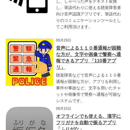
し、しゃべった声をテキスト変換
し、筆談代わりに使える聴覚障害者
向け音声認識アプリです。筆談代わ
りのコミュニケーションツールとし
てご利用頂けます。
09月29日
音声による１１０番通報が困難
な方が、文字や画像で警察へ通
報できるアプリ 「110番アプ
リ」
聴覚障害などで音声による１１０番
通報が困難な方が、アプリを利用し
事件や事故など、文字を用いたチャ
ットや画像等で警察へ通報が可能な
システムです。
08月15日
オフラインでも使える、漢字に
フリガナを自動で振るアプリ
「ふりがな」