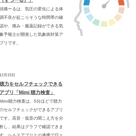
（ずつーる）」
頭痛ーるは、気圧の変化による体
調不良が起こりそうな時間帯の確
認や、痛み・服薬記録ができる気
象予報士が開発した気象病対策ア
プリです。
12月15日
聴力をセルフチェックできる
アプリ「Mimi 聴力検査」
Mimi聴力検査は、5分ほどで聴力
のセルフチェックができるアプリ
です。高音・低音の聞こえ方を分
析し、結果はグラフで確認できま
す。ヘルスアプリとの連携で日々