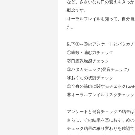
など、ささいなお口の衰えをきっか
概念です。
オーラルフレイルを知って、自分自
た。
以下①～⑤のアンケートとパタカチ
①歯数・噛む力チェック
②口腔乾燥感チェック
③パタカチェック(発音チェック)
④おくちの状態チェック
⑤全身の筋肉に関するチェック(SARC
⑥オーラルフレイルリスクチェック(OF
アンケートと発音チェックの結果は
さらに、その結果を基におすすめの
チェック結果の移り変わりを確認で