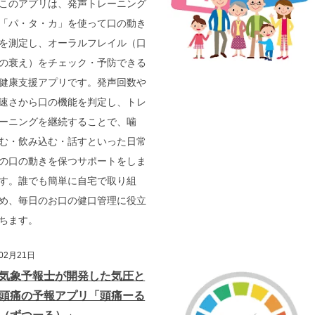
このアプリは、発声トレーニング
「パ・タ・カ」を使って口の動き
を測定し、オーラルフレイル（口
の衰え）をチェック・予防できる
健康支援アプリです。発声回数や
速さから口の機能を判定し、トレ
ーニングを継続することで、噛
む・飲み込む・話すといった日常
の口の動きを保つサポートをしま
す。誰でも簡単に自宅で取り組
め、毎日のお口の健口管理に役立
ちます。
02月21日
気象予報士が開発した気圧と
頭痛の予報アプリ「頭痛ーる